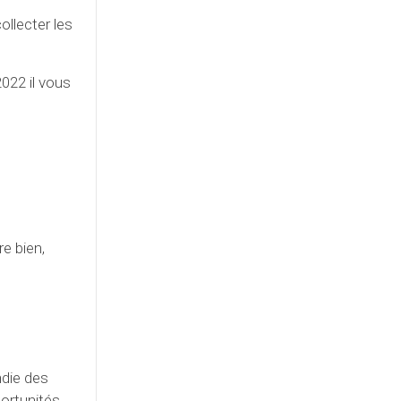
ollecter les
2022 il vous
e bien,
ndie des
portunités