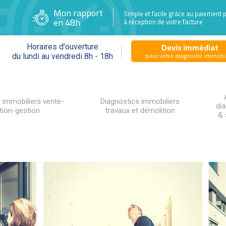
Mon rapport
Simple et facile grâce au paiement 
en 48h
à réception de votre facture
Devis immédiat
Horaires d'ouverture
pour votre diagnostic immobil
du lundi au vendredi 8h - 18h
 immobiliers vente-
Diagnostics immobiliers
di
tion-gestion
travaux et démolition
& 