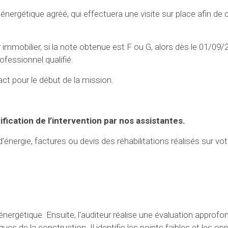
énergétique agréé, qui effectuera une visite sur place afin de c
immobilier, si la note obtenue est F ou G, alors dès le 01/09/
ofessionnel qualifié.
 pour le début de la mission.
ification de l’intervention par nos assistantes.
nergie, factures ou devis des réhabilitations réalisés sur votr
t énergétique. Ensuite, l'auditeur réalise une évaluation approfo
s de la construction. Il identifie les points faibles et les op