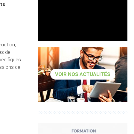
ts
ruction,
es de
pécifiques
issions de
VOIR NOS ACTUALITÉS