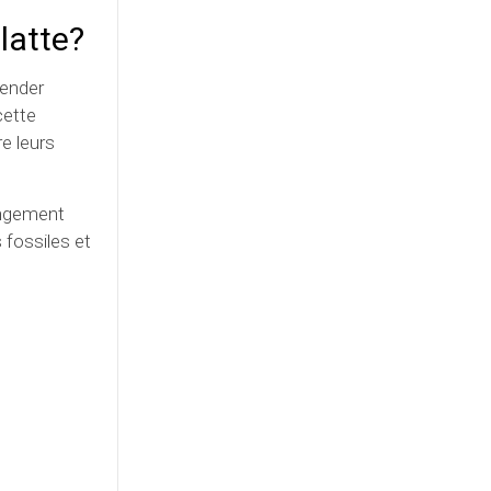
latte?
hender
cette
e leurs
angement
 fossiles et