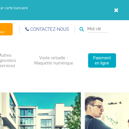
par carte bancaire
CONTACTEZ-NOUS
ier
Autres
Visite virtuelle -
Paiement
agnostics
Maquette numérique
en ligne
services