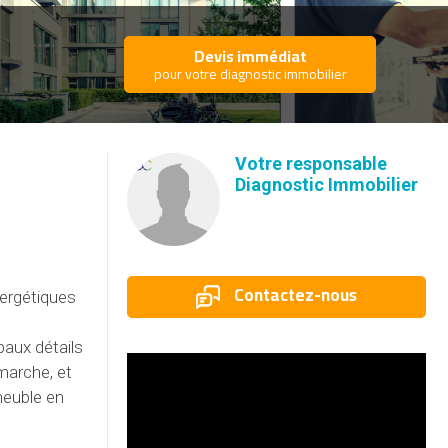
Devis immédiat
pour votre diagnostic immobilier
Votre responsable
Diagnostic Immobilier
Contactez-nous
nergétiques
paux détails
marche, et
meuble en