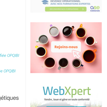
ifiée OPQIBI
iée OPQIBI
gétiques