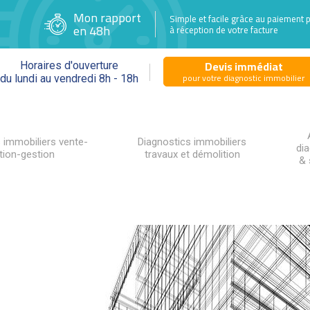
Mon rapport
Simple et facile grâce au paiement 
en 48h
à réception de votre facture
Devis immédiat
Horaires d'ouverture
pour votre diagnostic immobilier
du lundi au vendredi 8h - 18h
 immobiliers vente-
Diagnostics immobiliers
di
tion-gestion
travaux et démolition
& 