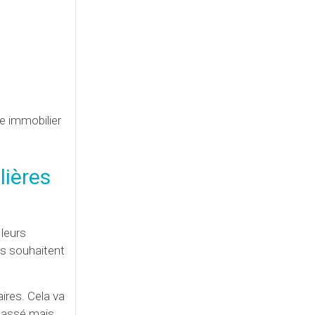
e immobilier
lières
leurs
ls souhaitent
ires. Cela va
 passé mais