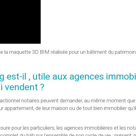
ée la maquette 3D BIM réalisée pour un bâtiment du patrimoin
 est-il , utile aux agences immobi
i vendent ?
nsactionnel notaires peuvent demander, au même moment que 
r appartement, de leur maison ou de tout bien immobilier qu'i
e pour les particuliers, les agences immobilières et les nota
omplet du bâti sur l’ensemble de son cycle de vie : présent,