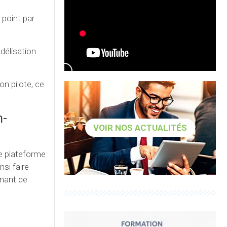
 point par
délisation
on pilote, ce
n-
VOIR NOS ACTUALITÉS
e plateforme
nsi faire
enant de