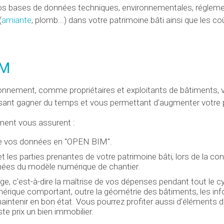
os bases de données techniques, environnementales, régleme
(
amiante
, plomb...) dans votre patrimoine bâti ainsi que les co
IM
onnement, comme propriétaires et exploitants de bâtiments, 
faisant gagner du temps et vous permettant d’augmenter votre p
ement vous assurent :
 de vos données en "OPEN BIM".
 les parties prenantes de votre patrimoine bâti, lors de la co
onnées du modèle numérique de chantier.
age, c'est-à-dire la maîtrise de vos dépenses pendant tout le cy
mérique comportant, outre la géométrie des bâtiments, les in
maintenir en bon état. Vous pourrez profiter aussi d'éléments 
te prix un bien immobilier.