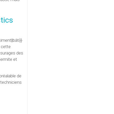
tics
ment||bâti}}
 cette
mesurages des
termite et
préalable de
 techniciens