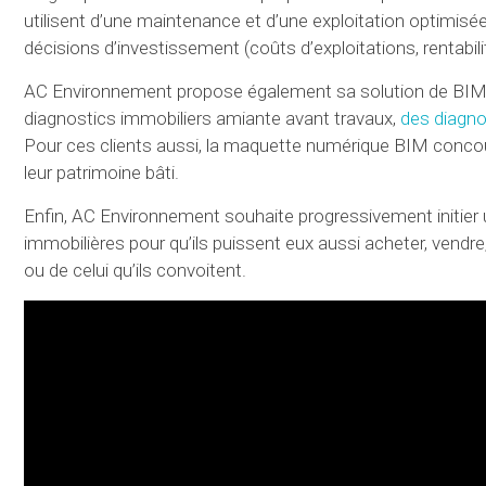
utilisent d’une maintenance et d’une exploitation optimisée
décisions d’investissement (coûts d’exploitations, rentabilit
AC Environnement propose également sa solution de BIM à to
diagnostics immobiliers amiante avant travaux,
des diagno
Pour ces clients aussi, la maquette numérique BIM concour
leur patrimoine bâti.
Enfin, AC Environnement souhaite progressivement initier u
immobilières pour qu’ils puissent eux aussi acheter, vendre,
ou de celui qu’ils convoitent.