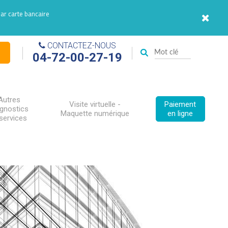
par carte bancaire
CONTACTEZ-NOUS
04-72-00-27-19
Autres
Visite virtuelle -
Paiement
agnostics
Maquette numérique
en ligne
services