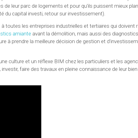
s de leur parc de logements et pour qu'ils puissent mieux plani
é du capital investi, retour sur investissement).
utes les entreprises industrielles et tertiaires qui doivent r
stics amiante
avant la démolition, mais aussi des diagnostics
e à prendre la meilleure décision de gestion et d'investisse
ne culture et un réflexe BIM chez les particuliers et les agen
 investir, faire des travaux en pleine connaissance de leur bien