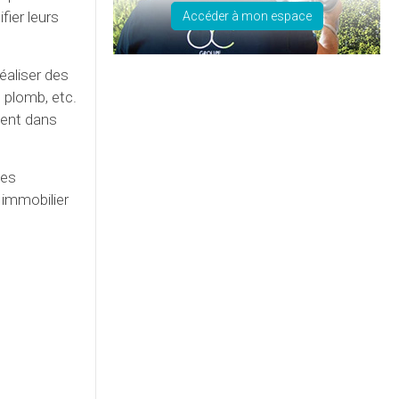
fier leurs
Accéder à mon espace
éaliser des
 plomb, etc.
ment dans
ces
 immobilier