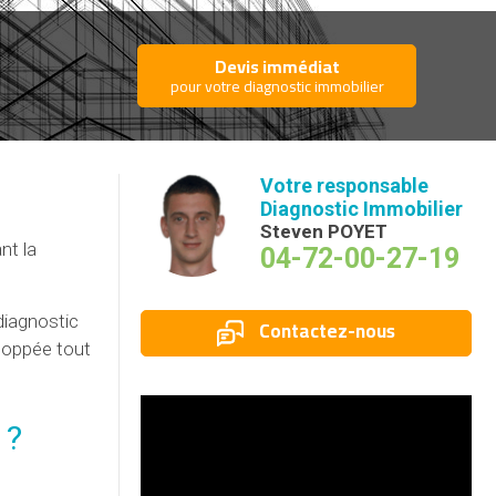
Devis immédiat
pour votre diagnostic immobilier
Votre responsable
Diagnostic Immobilier
Steven POYET
nt la
04-72-00-27-19
 diagnostic
Contactez-nous
eloppée tout
 ?